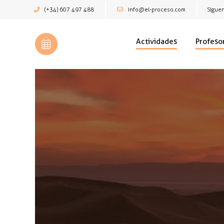
(+34) 607 497 488
info@el-proceso.com
Síguen
Actividades
Profeso