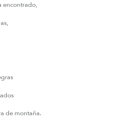
ía encontrado,
mas,
egras
gados
ra de montaña.