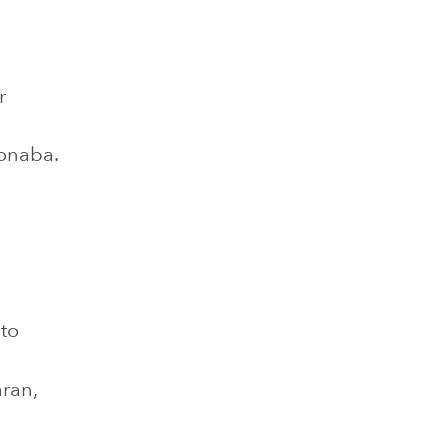
r
ionaba.
to
ran,