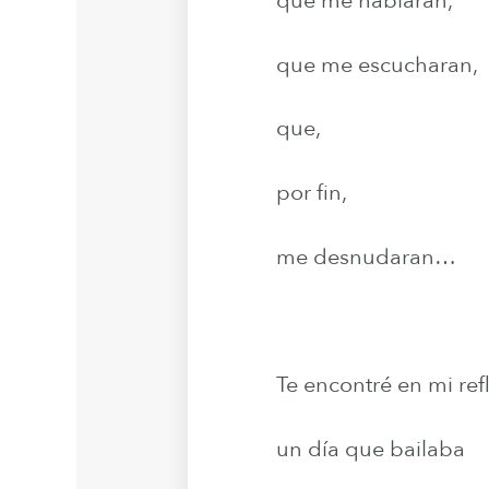
que me hablaran,
que me escucharan,
que,
por fin,
me desnudaran…
Te encontré en mi ref
un día que bailaba